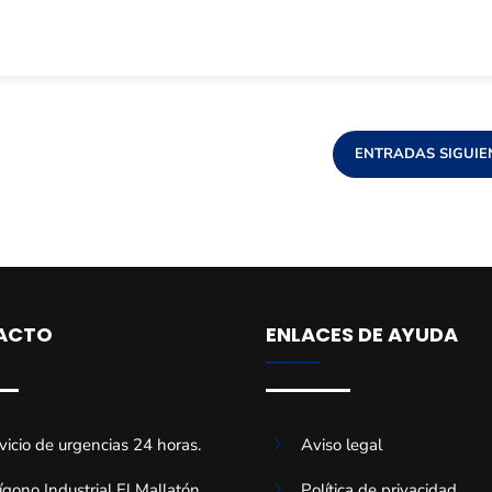
ENTRADAS SIGUIE
ACTO
ENLACES DE AYUDA
5
vicio de urgencias 24 horas.
Aviso legal
5
ígono Industrial El Mallatón.
Política de privacidad