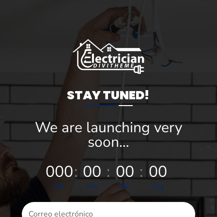
STAY TUNED!
We are launching very
soon…
000
:
00
:
00
:
00
Día
Hrs
Min
Seg