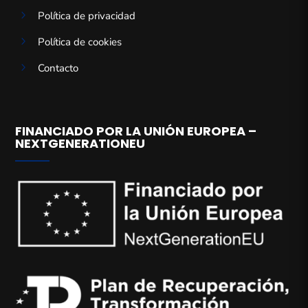
5
Política de privacidad
5
Política de cookies
5
Contacto
FINANCIADO POR LA UNIÓN EUROPEA –
NEXTGENERATIONEU
Gestionar el consentimiento de
las cookies
Para ofrecer las mejores experiencias, utilizamos tecnologías como las
cookies para almacenar y/o acceder a la información del dispositivo. El
consentimiento de estas tecnologías nos permitirá procesar datos como el
comportamiento de navegación o las identificaciones únicas en este sitio.
No consentir o retirar el consentimiento, puede afectar negativamente a
ciertas características y funciones.
Aceptar