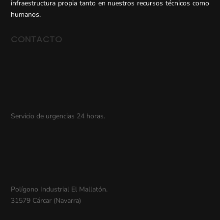
infraestructura propia tanto en nuestros recursos técnicos como
humanos.
CONTACTO
Servicio de urgencias 24 horas.
Polígono Industrial El Mallatón.
31579 Cárcar (Navarra)